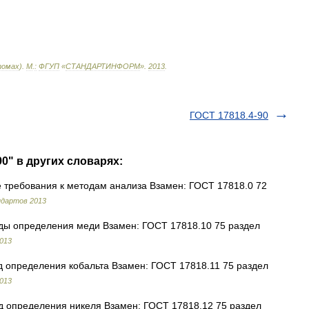
омах
).
М
.
:
ФГУП
«
СТАНДАРТИНФОРМ
»
.
2013
.
ГОСТ 17818.4-90
90" в других словарях:
е требования к методам анализа Взамен: ГОСТ 17818.0 72
ндартов 2013
оды определения меди Взамен: ГОСТ 17818.10 75 раздел
013
од определения кобальта Взамен: ГОСТ 17818.11 75 раздел
013
од определения никеля Взамен: ГОСТ 17818.12 75 раздел