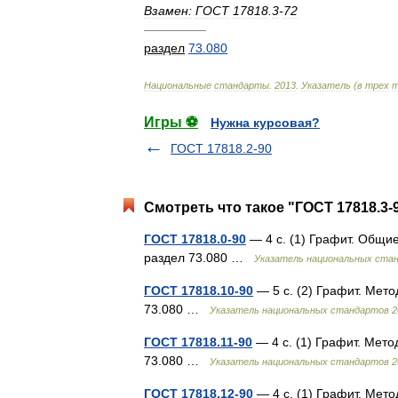
Взамен:
ГОСТ
17818
.
3
-
72
—————
раздел
73
.
080
Национальные
стандарты
.
2013
.
Указатель
(
в
трех
т
Игры ⚽
Нужна курсовая?
ГОСТ 17818.2-90
Смотреть что такое "ГОСТ 17818.3-
ГОСТ 17818.0-90
— 4 с. (1) Графит. Общи
раздел 73.080 …
Указатель национальных ста
ГОСТ 17818.10-90
— 5 с. (2) Графит. Мет
73.080 …
Указатель национальных стандартов 2
ГОСТ 17818.11-90
— 4 с. (1) Графит. Мет
73.080 …
Указатель национальных стандартов 2
ГОСТ 17818.12-90
— 4 с. (1) Графит. Мет