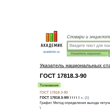
Словари и энциклоп
academic.ru
Указатель национальных стандартов 2013
Указатель национальных ст
ГОСТ 17818.3-90
Толкование
ГОСТ
17818
.
3
-
90
ГОСТ
17818
.
3
-
90
\ \ \ \ \
3
с
. (
1
)
Графит
.
Метод
определения
выхода
летуч
\