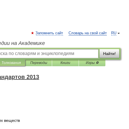
Запомнить сайт
Словарь на свой сайт
RU
едии на Академике
Найти!
Толкования
Переводы
Книги
Игры ⚽
андартов 2013
их
веществ