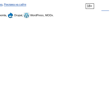
ка
,
Реклама на сайте
18+
omla,
Drupal,
WordPress, MODx.